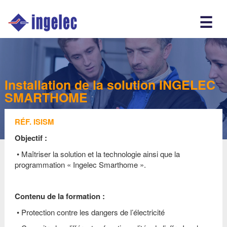
Main
☰
navigation
Fr
Installation de la solution INGELEC
SMARTHOME
RÉF. ISISM
Objectif :
•
Maîtriser la solution et la technologie ainsi que la
programmation « Ingelec Smarthome ».
Contenu de la formation :
•
Protection contre les dangers de l’électricité