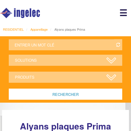
Main
☰
avigation
r
RESIDENTIEL
Appareillage
Alyans plaques Prima
RECHERCHER
Alyans plaques Prima