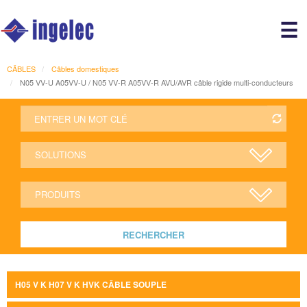
Main
☰
avigation
r
CÂBLES
Câbles domestiques
N05 VV-U A05VV-U / N05 VV-R A05VV-R AVU/AVR câble rigide multi-conducteurs
RECHERCHER
H05 V K H07 V K HVK CÂBLE SOUPLE