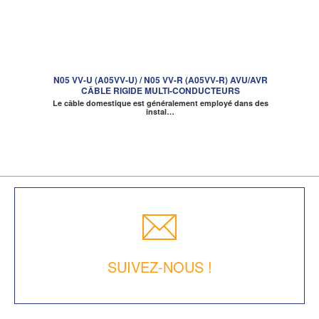
N05 VV-U (A05VV-U) / N05 VV-R (A05VV-R) AVU/AVR
CÂBLE RIGIDE MULTI-CONDUCTEURS
Le câble domestique est généralement employé dans des
instal…
SUIVEZ-NOUS !