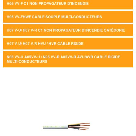
H05 VV-F C1 NON PROPAGATEUR D'INCENDIE
H05 VV-FHWF CÂBLE SOUPLE MULTI-CONDUCTEURS
H07 V-U/ H07 V-R C1 NON PROPAGATEUR D'INCENDIE CATÉGORIE
H07 V-U/ H07 V-R HVU / HVR CÂBLE RIGIDE
N05 VV-U A05VV-U / N05 VV-R A05VV-R AVU/AVR CÂBLE RIGIDE
MULTI-CONDUCTEURS