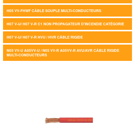
H05 VV-FHWF CÂBLE SOUPLE MULTI-CONDUCTEURS
H07 V-U/ H07 V-R C1 NON PROPAGATEUR D'INCENDIE CATÉGORIE
H07 V-U/ H07 V-R HVU / HVR CÂBLE RIGIDE
N05 VV-U A05VV-U / N05 VV-R A05VV-R AVU/AVR CÂBLE RIGIDE
MULTI-CONDUCTEURS