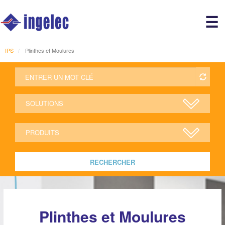
Main
☰
avigation
r
IPS
Plinthes et Moulures
RECHERCHER
Plinthes et Moulures