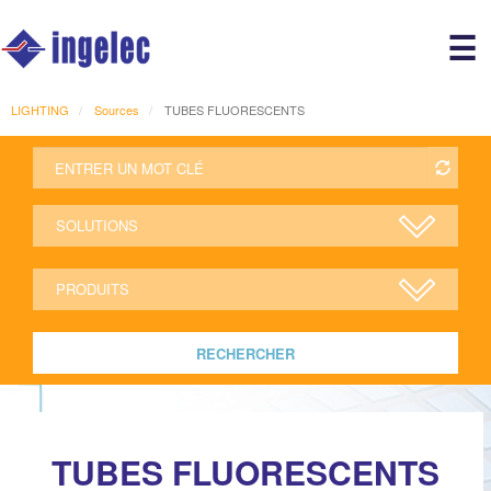
Main
☰
avigation
r
LIGHTING
Sources
TUBES FLUORESCENTS
RECHERCHER
TUBES FLUORESCENTS