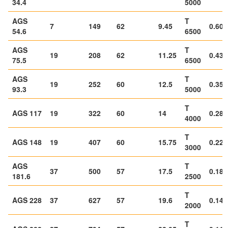
34.4
5000
AGS
T
7
149
62
9.45
0.603
54.6
6500
AGS
T
19
208
62
11.25
0.438
75.5
6500
AGS
T
19
252
60
12.5
0.354
93.3
5000
T
AGS 117
19
322
60
14
0.283
4000
T
AGS 148
19
407
60
15.75
0.224
3000
AGS
T
37
500
57
17.5
0.183
181.6
2500
T
AGS 228
37
627
57
19.6
0.146
2000
T