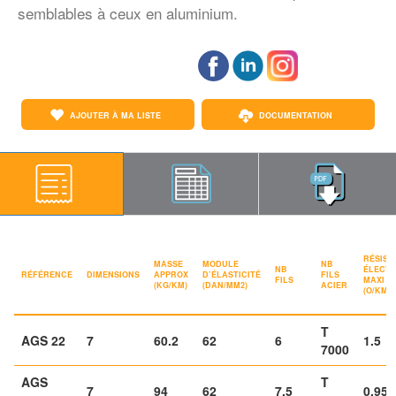
semblables à ceux en aluminium.
AJOUTER À MA LISTE
DOCUMENTATION
RÉSIST
MASSE
MODULE
NB
NB
ÉLECTR
RÉFÉRENCE
DIMENSIONS
APPROX
D’ÉLASTICITÉ
FILS
FILS
MAXI 2
(KG/KM)
(DAN/MM2)
ACIER
(O/KM)
T
AGS 22
7
60.2
62
6
1.5
7000
AGS
T
7
94
62
7.5
0.958