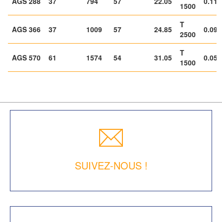
AGS 288
37
794
57
22.05
0.115
1500
T
AGS 366
37
1009
57
24.85
0.090
2500
T
AGS 570
61
1574
54
31.05
0.058
1500
SUIVEZ-NOUS !