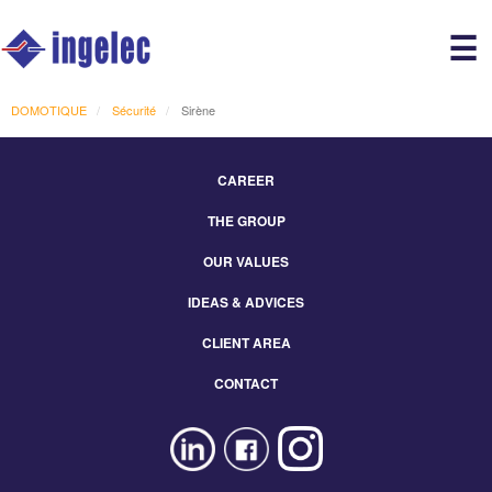
Main
☰
avigation
r
DOMOTIQUE
Sécurité
Sirène
CAREER
Footer
THE GROUP
Menu
Eng
OUR VALUES
IDEAS & ADVICES
CLIENT AREA
CONTACT