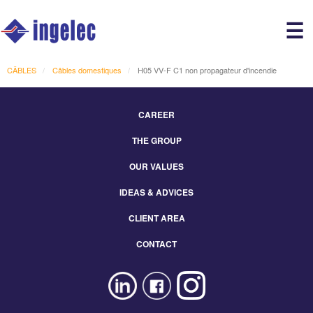
Main
☰
avigation
r
CÂBLES
Câbles domestiques
H05 VV-F C1 non propagateur d'incendie
CAREER
Footer
THE GROUP
Menu
Eng
OUR VALUES
IDEAS & ADVICES
CLIENT AREA
CONTACT