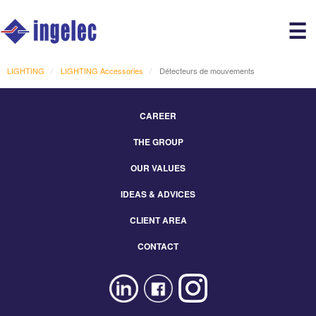
Main
☰
avigation
r
LIGHTING
LIGHTING Accessories
Détecteurs de mouvements
CAREER
Footer
THE GROUP
Menu
Eng
OUR VALUES
IDEAS & ADVICES
CLIENT AREA
CONTACT