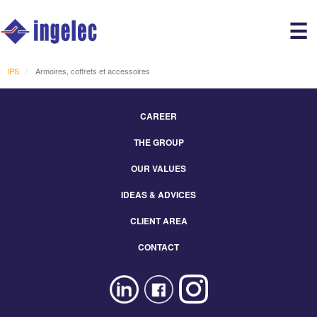
Main
☰
avigation
r
IPS
Armoires, coffrets et accessoires
CAREER
Footer
THE GROUP
Menu
Eng
OUR VALUES
IDEAS & ADVICES
CLIENT AREA
CONTACT